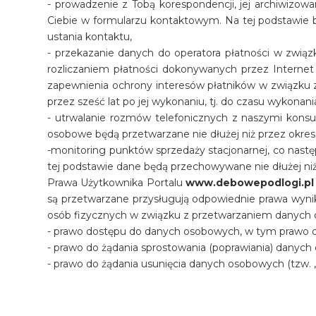
- prowadzenie z Tobą korespondencji, jej archiwizow
Ciebie w formularzu kontaktowym. Na tej podstawie b
ustania kontaktu,
- przekazanie danych do operatora płatności w związk
rozliczaniem płatności dokonywanych przez Internet
zapewnienia ochrony interesów płatników w związku z
przez sześć lat po jej wykonaniu, tj. do czasu wykona
- utrwalanie rozmów telefonicznych z naszymi konsul
osobowe będą przetwarzane nie dłużej niż przez okres
-monitoring punktów sprzedaży stacjonarnej, co nast
tej podstawie dane będą przechowywane nie dłużej niż
Prawa Użytkownika Portalu
www.debowepodlogi.pl
są przetwarzane przysługują odpowiednie prawa wynik
osób fizycznych w związku z przetwarzaniem danych o
- prawo dostępu do danych osobowych, w tym prawo do
- prawo do żądania sprostowania (poprawiania) danyc
- prawo do żądania usunięcia danych osobowych (tzw.
- prawo do żądania ograniczenia przetwarzania danyc
- prawo do przenoszenia danych osobowych;
- prawo do sprzeciwu wobec przetwarzania danych o