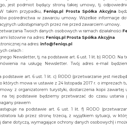
o, jest podmiot będący stroną takiej umowy, tj. odpowiednio
. W takim przypadku,
Feniqs.pl Prosta Spółka Akcyjna
będz
lów pośrednictwa w zawarciu umowy. Wszelkie informacje d
acyjnych udostępnianych przez nie przed zawarciem umowy.
rzetwarzania Twoich danych osobowych w ramach działalności
Fe
ami listownie na adres:
Feniqs.pl Prosta Spółka Akcyjna
tronicznej na adres:
info@feniqs.pl
ch celach :
go Newsletter, tj. na podstawie art. 6 ust. 1 lit. b) RODO. Na 
mówienia na usługę Newsletter. Twój adres e-mail będziem
podstawie art. 6 ust. 1 lit. c) RODO (przetwarzanie jest niez
w, o których mowa w ustawie z 24 listopada 2017 r. o imprezach t
mowy z organizatorem turystyki, dostarczenia kopii zawarte
 na tej podstawie będziemy przetwarzać do czasu ustania p
ymagany prawem
stępuje na podstawie art. 6 ust. 1 lit. f) RODO (przetwarz
stratora lub przez stronę trzecią, z wyjątkiem sytuacji, w kt
rej dane dotyczą, wymagające ochrony danych osobowych) i moż