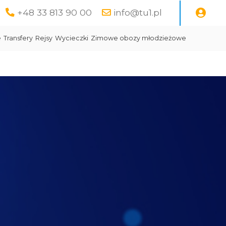
+48 33 813 90 00
info@tu1.pl
e
Transfery
Rejsy
Wycieczki
Zimowe obozy młodzieżowe