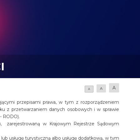
I
A
A
A
jącymi przepisami prawa, w tym z rozporządzeniem
ązku z przetwarzaniem danych osobowych i w sprawie
 - RODO).
8
, zarejestrowaną w Krajowym Rejestrze Sądowym
ub usługę turystyczną albo usługę dodatkową, w tym