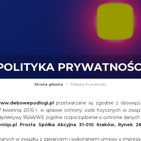
POLITYKA PRYWATNOŚC
Strona główna
/
Polityka Prywatności
ww.debowepodlogi.pl
przetwarzane są zgodnie z obowiązu
7 kwietnia 2016 r. w sprawie ochrony osób fizycznych w zwi
dyrektywy 95/46/WE (ogólne rozporządzenie o ochronie danych
eniqs.pl Prosta Spółka Akcyjna 31-010 Kraków, Rynek 2
0
anych w związku z zawarciem i wykonaniem umowy o imprezę l