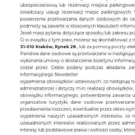
ubezpieczeniową lub rezerwacji miejsca parkingoweg
świadczący usługi rezerwacji miejsc parkingowych
powierzenia przetwarzania danych osobowych do ce
podmioty są zawarte w stosownych klauzulach inform
Jeżeli masz pytania dotyczące sposobu lub zakresu p
Ci w związku z tym praw, możesz się skontaktować z n
31-010 Kraków, Rynek 28
, lub za pomocą poczty elek
Państwa dane osobowe są przetwarzane w następujący
wykonania umowy o dostarczenie biuletynu informacyjne
został przez Ciebie podany podczas składania za
informacyjnego Newsletter
wypełnienia obowiązków ustawowych, co następuję na 
administratorze) i dotyczy m.in. realizacji obowiązkó
obowiązku informacyjnego, potwierdzenia zawarcia u
organizatora turystyki; dane osobowe przetwarzane
przedawnienia roszczeń, ewentualnie przez okres w
wypełnienia naszych uzasadnionych interesów, co na
uzasadnionych interesów realizowanych przez admini
interesy lub podstawowe prawa i wolności osoby, któ