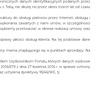
ktronicznych danych identyfikacyjnych podanych przez
Tobą, nie dłużej niż przez okres trzech lat od czasu
uktury do obsługi płatności przez Internet, obsługą i
go wykonania zawartych z nami umów, w szczególności
będziemy przetwarzać w okresie realizacji umowy oraz
prawy jakości obsługi klienta. Na tej podstawie dane
ony mienia znajdującego się w punktach sprzedaży. Na
ystkim Użytkownikom Portalu, których danych osobowe
016/679 z dnia 27 kwietnia 2016 r. w sprawie ochrony
 uchylenia dyrektywy 95/46/WE, tj: