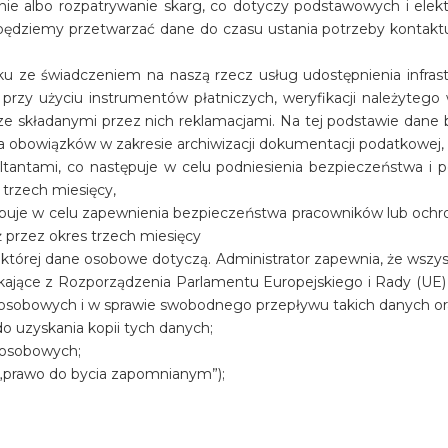
anie albo rozpatrywanie skarg, co dotyczy podstawowych i ele
ędziemy przetwarzać dane do czasu ustania potrzeby kontaktu z 
u ze świadczeniem na naszą rzecz usług udostępnienia infrastr
 przy użyciu instrumentów płatniczych, weryfikacji należyte
e składanymi przez nich reklamacjami. Na tej podstawie dane 
nia obowiązków w zakresie archiwizacji dokumentacji podatkowej,
tantami, co następuje w celu podniesienia bezpieczeństwa i po
 trzech miesięcy,
ępuje w celu zapewnienia bezpieczeństwa pracowników lub ochr
 przez okres trzech miesięcy
której dane osobowe dotyczą. Administrator zapewnia, że wsz
ające z Rozporządzenia Parlamentu Europejskiego i Rady (UE) 2
sobowych i w sprawie swobodnego przepływu takich danych oraz
 uzyskania kopii tych danych;
h osobowych;
 „prawo do bycia zapomnianym”);
h osobowych;
sobowych;