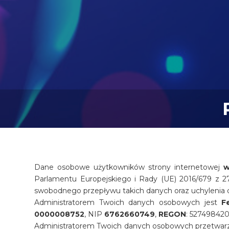
Dane osobowe użytkowników strony internetowej
w
Parlamentu Europejskiego i Rady (UE) 2016/679 z 2
swobodnego przepływu takich danych oraz uchylenia 
Administratorem Twoich danych osobowych jest
F
0000008752
, NIP
6762660749
,
REGON
: 52749842
Administratorem Twoich danych osobowych przetwarz