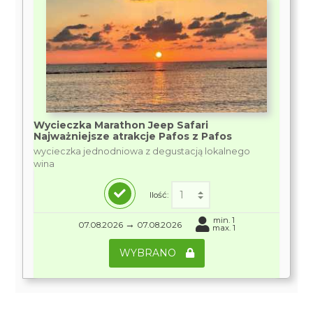
Wycieczka Marathon Jeep Safari
Najważniejsze atrakcje Pafos z Pafos
wycieczka jednodniowa z degustacją lokalnego
wina
Ilość:
min. 1
→
07.08.2026
07.08.2026
max. 1
WYBRANO