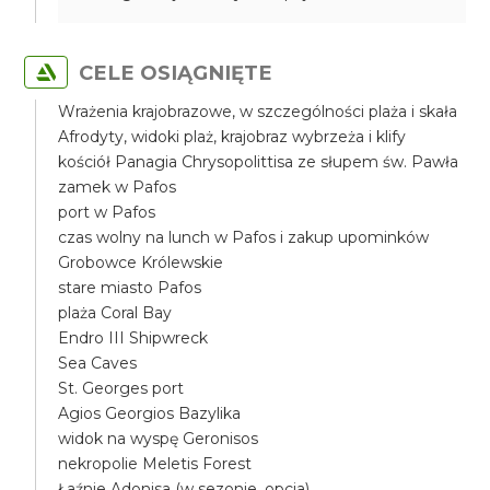
CELE OSIĄGNIĘTE
Wrażenia krajobrazowe, w szczególności plaża i skała
Afrodyty, widoki plaż, krajobraz wybrzeża i klify
kościół Panagia Chrysopolittisa ze słupem św. Pawła
zamek w Pafos
port w Pafos
czas wolny na lunch w Pafos i zakup upominków
Grobowce Królewskie
stare miasto Pafos
plaża Coral Bay
Endro III Shipwreck
Sea Caves
St. Georges port
Agios Georgios Bazylika
widok na wyspę Geronisos
nekropolie Meletis Forest
Łaźnie Adonisa (w sezonie, opcja)