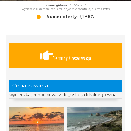
Strona główna
/
Oferta
/
Wycieczka Marathon Jeep Safari Najważniejsze atrakcje Pafos z Pafos
Numer oferty:
3/18107
Terminy / rezerwacja
Cena zawiera
wycieczka jednodniowa z degustacją lokalnego wina