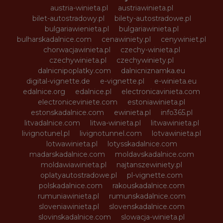
austria-winieta.pl
austriawinieta.pl
bilet-autostradowy.pl
bilety-autostradowe.pl
bulgariawienieta.pl
bulgariawinieta.pl
bulharskadalnice.com
cenawiniety.pl
cenywiniet.pl
chorwacjawinieta.pl
czechy-winieta.pl
czechywinieta.pl
czechywiniety.pl
dalnicnipoplatky.com
dalnicniznamka.eu
digital-vignette.de
e-vignette.pl
e-winieta.eu
edalnice.org
edalnice.pl
electronicavinieta.com
electroniceviniete.com
estoniawinieta.pl
estonskadalnice.com
ewinieta.pl
info365.pl
litvadalnice.com
litwa-winieta.pl
litwawinieta.pl
livignotunel.pl
livignotunnel.com
lotvawinieta.pl
lotwawinieta.pl
lotysskadalnice.com
madarskadalnice.com
moldavskadalnice.com
moldawiawinieta.pl
najtanszewiniety.pl
oplatyautostradowe.pl
pl-vignette.com
polskadalnice.com
rakouskadalnice.com
rumuniawinieta.pl
rumunskadalnice.com
sloveniawinieta.pl
slovenskadalnice.com
slovinskadalnice.com
slowacja-winieta.pl