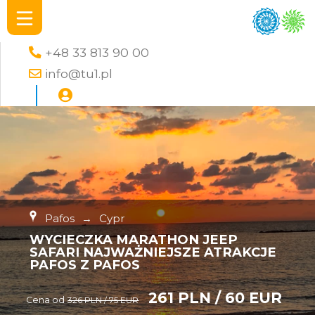
+48 33 813 90 00
info@tu1.pl
Pafos
→
Cypr
WYCIECZKA MARATHON JEEP
SAFARI NAJWAŻNIEJSZE ATRAKCJE
PAFOS Z PAFOS
261 PLN / 60 EUR
Cena od
326 PLN / 75 EUR