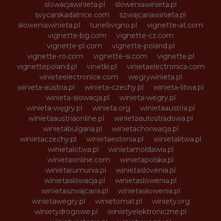
slowacjawinieta.pl
sloweniawinieta.pl
svycarskadalnice.com
szwajcariawinieta.pl
słoweniawinieta.pl
tunellivigno.pl
vignette-at.com
vignette-bg.com
vignette-cz.com
vignette-pl.com
vignette-poland.pl
vignette-ro.com
vignette-si.com
vignette.pl
vignettepoland.pl
vinetki.pl
vinietaelectronica.com
vinieteelectronice.com
wegrywinieta.pl
winieta-austria.pl
winieta-czechy.pl
winieta-litwa.pl
winieta-słowacja.pl
winieta-wegry.pl
winieta-węgry.pl
winieta.org
winietaaustria.pl
winietaaustriaonline.pl
winietaautostradowa.pl
winietabulgaria.pl
winietachorwacja.pl
winietaczechy.pl
winietaestonia.pl
winietalitwa.pl
winietalotwa.pl
winietamoldawia.pl
winietaonline.com
winietapolska.pl
winietarumunia.pl
winietaslovenia.pl
winietaslowacja.pl
winietaslowenia.pl
winietaszwajcaria.pl
winietasłowenia.pl
winietawegry.pl
winietomat.pl
winiety.org
winietydrogowe.pl
winietyelektroniczne.pl